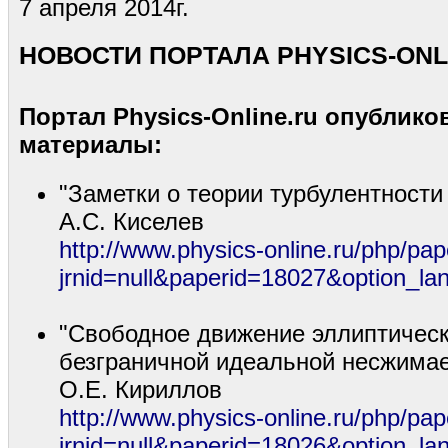
7 апреля 2014г.
НОВОСТИ ПОРТАЛА PHYSICS-ONL
Портал Physics-Online.ru опублик
материалы:
"Заметки о теории турбулентности
А.С. Киселев
http://www.physics-online.ru/php/pap
jrnid=null&paperid=18027&option_la
"Свободное движение эллиптическ
безграничной идеальной несжима
О.Е. Кириллов
http://www.physics-online.ru/php/pap
jrnid=null&paperid=18026&option_la