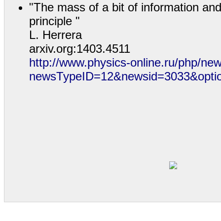
"The mass of a bit of information and
principle "
L. Herrera
arxiv.org:1403.4511
http://www.physics-online.ru/php/ne
newsTypeID=12&newsid=3033&opti