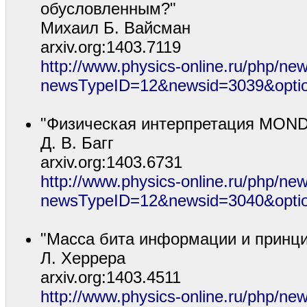
обусловленным?"
Михаил Б. Вайсман
arxiv.org:1403.7119
http://www.physics-online.ru/php/ne
newsTypeID=12&newsid=3039&optio
"Физическая интерпретация MOND
Д. В. Багг
arxiv.org:1403.6731
http://www.physics-online.ru/php/ne
newsTypeID=12&newsid=3040&optio
"Масса бита информации и принц
Л. Херрера
arxiv.org:1403.4511
http://www.physics-online.ru/php/ne