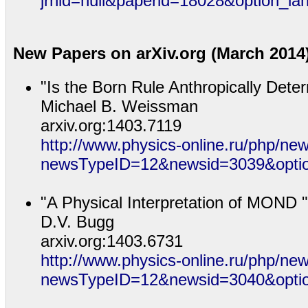
jrnid=null&paperid=18028&option_la
New Papers on arXiv.org (March 2014
"Is the Born Rule Anthropically Dete
Michael B. Weissman
arxiv.org:1403.7119
http://www.physics-online.ru/php/ne
newsTypeID=12&newsid=3039&opti
"A Physical Interpretation of MOND "
D.V. Bugg
arxiv.org:1403.6731
http://www.physics-online.ru/php/ne
newsTypeID=12&newsid=3040&opti