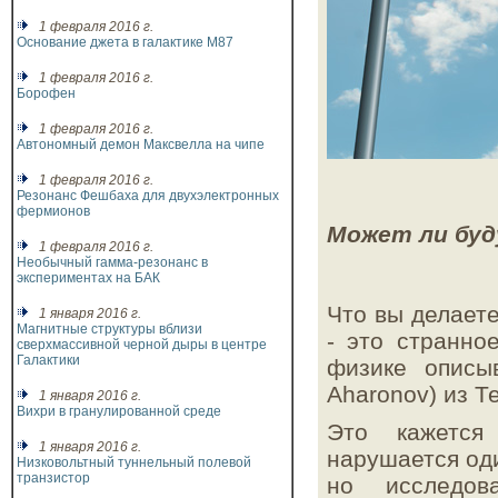
1 февраля 2016 г.
Основание джета в галактике M87
1 февраля 2016 г.
Борофен
1 февраля 2016 г.
Автономный демон Максвелла на чипе
1 февраля 2016 г.
Резонанс Фешбаха для двухэлектронных
фермионов
Может ли буд
1 февраля 2016 г.
Необычный гамма-резонанс в
экспериментах на БАК
Что вы делаете
1 января 2016 г.
Магнитные структуры вблизи
- это странно
сверхмассивной черной дыры в центре
Галактики
физике опис
Aharonov) из Т
1 января 2016 г.
Вихри в гранулированной среде
Это кажется
1 января 2016 г.
нарушается оди
Низковольтный туннельный полевой
транзистор
но исследов