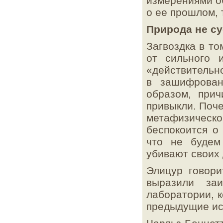
измерениями о
1 июня 2015 г.
о ее прошлом, 
Распределение по ароматам нейтрино
высоких энергий
комментариев:
1
Природа не су
1 июня 2015 г.
Загвоздка в т
Циклотронное излучение единичного
электрона
от сильного 
«действительно
1 июня 2015 г.
Замедление света в оптоволокне
в зашифрован
образом, прич
1 июня 2015 г.
Куперовское спаривание электронов без
привыкли. Поче
сверхпроводимости
метафизическо
1 июня 2015 г.
беспокоится о
0
+
-
0
+
Редкие распады B
→ μ
μ
и B
→ μ
s
что не будем
-
μ
убивают своих 
1 мая 2015 г.
Гравитационное линзирование
Элицур говори
реликтового излучения
выразили заи
1 мая 2015 г.
лаборатории, к
Распространение ударного возмущения в
гранулированной среде
предыдущие ис
1 мая 2015 г.