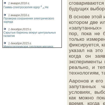
сговариваются
1 января 2016 г.
4
Гамма-спектроскопия ядер
He
будущих выборо
Λ
1 января 2016 г.
В основе этой 
Проверка сохранения электрического
котором две и
заряда
«запутанных»
1 декабря 2015 г.
пор, пока не 
Скрытые барионы вокруг центральных
галактик
только измере
1 декабря 2015 г.
фиксируется, к
Микроскопическая тепловая машина
указал на это
1 декабря 2015 г.
когда он зая
Фазовый переход с изменением
эксперименты 
симметрии и топологии
реально, и те
1 декабря 2015 г.
Термодинамическая стрела времени в
технологиям, т
квантовых системах
Ааронов и его
1 декабря 2015 г.
запутанных ч
Метод спинового эха для исследования
нейтронов
условиях, выб
1 ноября 2015 г.
как можно пок
Ограничение на межгалактические
время, когда
магнитные поля по гамма-излучению