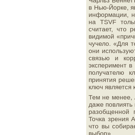
Чарльз Беннетт
Водяной лед между слоями графена
в Нью-Йорке, 
1 мая 2015 г.
информации, н
Квантовая запутанность 3000 атомов
на TSVF толь
1 мая 2015 г.
считает, что 
Структура Λ(1405)-резонанса
видимой «прич
1 апреля 2015 г.
чучело. «Для т
Поиск сигналов от аннигиляции тёмной
материи
они использую
1 апреля 2015 г.
связью и кор
Сверхпроводимость MnP под давлением
эксперимент в 
1 апреля 2015 г.
получателю к
Наблюдение корпускулярно-волнового
принятия решен
дуализма квазичастиц
ключ является
1 апреля 2015 г.
Квантовая телепортация двух свойств
Тем не менее, 
частицы
даже повлиять 
1 апреля 2015 г.
разобщенной 
Поиск новой физики на LHC
Точка зрения А
1 марта 2015 г.
Реликтовые гравитационные волны
что вы собира
выбор».
1 марта 2015 г.