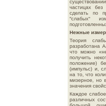
существовани
механического резонатора
частицах без
1 октября 2015 г.
сделать по п
Сверхпроводимость
S при температуре
2
203 K под давлением
"слабых" из
подготовленных
1 сентября 2015 г.
Образование центрального компактного
объекта в двойной системе
Нежные измер
1 сентября 2015 г.
Теория слаб
Направленное излучение квантовых точек
разработана А
1 сентября 2015 г.
что можно «н
Проверка принципа неопределенности в
терминах теории информации
получить нек
положение) б
1 сентября 2015 г.
Наблюдение нейтринных осцилляций в
(импульс) и, 
эксперименте NOvA
на то, что ко
1 сентября 2015 г.
мизерное, но 
Величина связи u- и b-кварков
значения свойс
1 августа 2015 г.
Рекордно яркая сверхновая
Каждое слабое
различных сос
1 августа 2015 г.
Спектрометр на основе квантовых точек
большой оши