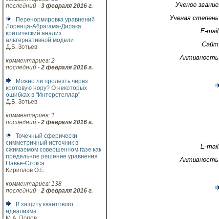
Ученое звание
последний -
3 февраля 2016 г.
Ученая степень
Перенормировка уравнений
Лоренца-Абрагама-Дирака:
E-mail
критический анализ
альтернативной модели
Сайт
Д.Б. Зотьев
Активность
комментариев: 2
последний -
2 февраля 2016 г.
Можно ли пролезть через
кротовую нору? О некоторых
ошибках в "Интерстеллар"
Д.Б. Зотьев
комментариев: 1
последний -
2 февраля 2016 г.
Точечный сферически
симметричный источник в
E-mail
сжимаемом совершенном газе как
предельное решение уравнения
Активность
Навье-Стокса
Кириллов О.Е.
комментариев: 138
последний -
2 февраля 2016 г.
В защиту квантового
идеализма
М.А. Попов