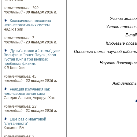
комментариев: 199
последний -
30 января 2016 г.
Ученое звание
Классическая механика
неконсервативных систем
Ученая степень
Чад Р. Гэли
E-mail
комментариев: 7
последний -
23 января 2016 г.
Ключевые слова
'Души' атомов и 'атомы' души:
Основные темы научной работ
Вольфганг Эрнст Паули, Карл
Густав Юнг и три великих
Научная биография
проблемы физики.
К В Копейкин
комментариев: 45
последний -
22 января 2016 г.
Активность
Реакция излучения как
неконсервативная сила
Сандип Аашиш, Асрарул Хак
комментариев: 23
последний -
21 января 2016 г.
Ещё раз о квантовой
"спутанности"
Касимов ВА
комментариев: 2