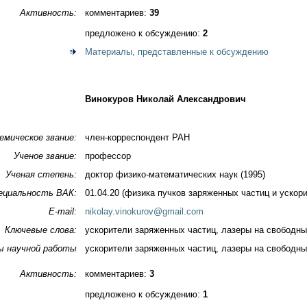
Активность:
комментариев:
39
предложено к обсуждению:
2
Материалы, представленные к обсуждению
Винокуров Николай Александрович
емическое звание:
член-корреспондент РАН
Ученое звание:
профессор
Ученая степень:
доктор физико-математических наук (1995)
ециальность ВАК:
01.04.20 (физика пучков заряженных частиц и ускор
E-mail:
nikolay.vinokurov@gmail.com
Ключевые слова:
ускорители заряженных частиц, лазеры на свободны
ы научной работы
ускорители заряженных частиц, лазеры на свободны
Активность:
комментариев:
3
предложено к обсуждению:
1