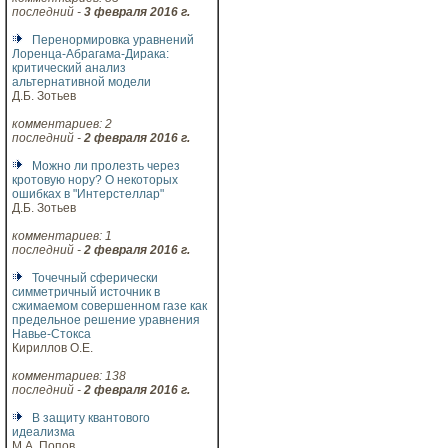
последний -
3 февраля 2016 г.
Перенормировка уравнений
Лоренца-Абрагама-Дирака:
критический анализ
альтернативной модели
Д.Б. Зотьев
комментариев: 2
последний -
2 февраля 2016 г.
Можно ли пролезть через
кротовую нору? О некоторых
ошибках в "Интерстеллар"
Д.Б. Зотьев
комментариев: 1
последний -
2 февраля 2016 г.
Точечный сферически
симметричный источник в
сжимаемом совершенном газе как
предельное решение уравнения
Навье-Стокса
Кириллов О.Е.
комментариев: 138
последний -
2 февраля 2016 г.
В защиту квантового
идеализма
М.А. Попов