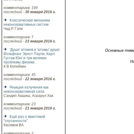
комментариев: 199
последний -
30 января 2016 г.
Классическая механика
неконсервативных систем
Чад Р. Гэли
комментариев: 7
последний -
23 января 2016 г.
'Души' атомов и 'атомы' души:
Основные тем
Вольфганг Эрнст Паули, Карл
Густав Юнг и три великих
Н
проблемы физики.
К В Копейкин
комментариев: 45
последний -
22 января 2016 г.
Реакция излучения как
неконсервативная сила
Сандип Аашиш, Асрарул Хак
комментариев: 23
последний -
21 января 2016 г.
Ещё раз о квантовой
"спутанности"
Касимов ВА
комментариев: 2