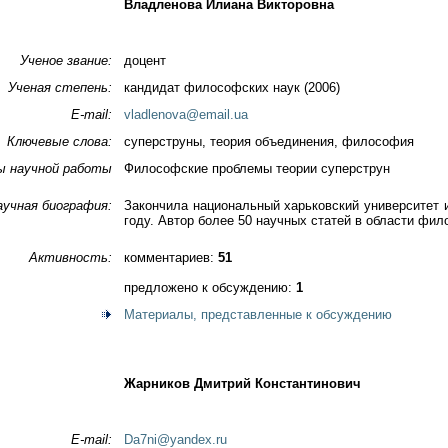
Владленова Илиана Викторовна
Ученое звание:
доцент
Ученая степень:
кандидат философских наук (2006)
E-mail:
vladlenova@email.ua
Ключевые слова:
суперструны, теория объединения, философия
ы научной работы
Философские проблемы теории суперструн
аучная биография:
Закончила национальный харьковский университет 
году. Автор более 50 научных статей в области фи
Активность:
комментариев:
51
предложено к обсуждению:
1
Материалы, представленные к обсуждению
Жарников Дмитрий Константинович
E-mail:
Da7ni@yandex.ru