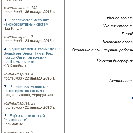
комментариев: 199
последний -
30 января 2016 г.
Ученое звание
Классическая механика
неконсервативных систем
Ученая степень
Чад Р. Гэли
E-mail
комментариев: 7
последний -
23 января 2016 г.
Ключевые слова
'Души' атомов и 'атомы' души:
Основные темы научной работ
Вольфганг Эрнст Паули, Карл
Густав Юнг и три великих
Научная биография
проблемы физики.
К В Копейкин
комментариев: 45
последний -
22 января 2016 г.
Активность
Реакция излучения как
неконсервативная сила
Сандип Аашиш, Асрарул Хак
комментариев: 23
последний -
21 января 2016 г.
Ещё раз о квантовой
"спутанности"
Касимов ВА
комментариев: 2