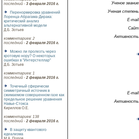
Ученое звание
последний -
3 февраля 2016 г.
Ученая степень
Перенормировка уравнений
Лоренца-Абрагама-Дирака:
E-mail
критический анализ
альтернативной модели
Сайт
Д.Б. Зотьев
Активность
комментариев: 2
последний -
2 февраля 2016 г.
Можно ли пролезть через
кротовую нору? О некоторых
ошибках в "Интерстеллар"
Д.Б. Зотьев
комментариев: 1
последний -
2 февраля 2016 г.
Точечный сферически
симметричный источник в
E-mail
сжимаемом совершенном газе как
предельное решение уравнения
Активность
Навье-Стокса
Кириллов О.Е.
комментариев: 138
последний -
2 февраля 2016 г.
В защиту квантового
идеализма
М.А. Попов