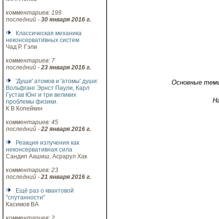
комментариев: 199
последний -
30 января 2016 г.
Классическая механика
неконсервативных систем
Чад Р. Гэли
комментариев: 7
последний -
23 января 2016 г.
'Души' атомов и 'атомы' души:
Основные тем
Вольфганг Эрнст Паули, Карл
Густав Юнг и три великих
Н
проблемы физики.
К В Копейкин
комментариев: 45
последний -
22 января 2016 г.
Реакция излучения как
неконсервативная сила
Сандип Аашиш, Асрарул Хак
комментариев: 23
последний -
21 января 2016 г.
Ещё раз о квантовой
"спутанности"
Касимов ВА
комментариев: 2