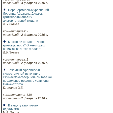
последний -
3 февраля 2016 г.
Перенормировка уравнений
Лоренца-Абрагама-Дирака:
критический анализ
альтернативной модели
Д.Б. Зотьев
комментариев: 2
последний -
2 февраля 2016 г.
Можно ли пролезть через
кротовую нору? О некоторых
ошибках в "Интерстеллар"
Д.Б. Зотьев
комментариев: 1
последний -
2 февраля 2016 г.
Точечный сферически
симметричный источник в
сжимаемом совершенном газе как
предельное решение уравнения
Навье-Стокса
Кириллов О.Е.
комментариев: 138
последний -
2 февраля 2016 г.
В защиту квантового
идеализма
М.А. Попов