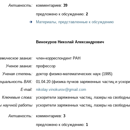
Активность:
комментариев:
39
предложено к обсуждению:
2
Материалы, представленные к обсуждению
Винокуров Николай Александрович
емическое звание:
член-корреспондент РАН
Ученое звание:
профессор
Ученая степень:
доктор физико-математических наук (1995)
ециальность ВАК:
01.04.20 (физика пучков заряженных частиц и ускор
E-mail:
nikolay.vinokurov@gmail.com
Ключевые слова:
ускорители заряженных частиц, лазеры на свободны
ы научной работы
ускорители заряженных частиц, лазеры на свободны
Активность:
комментариев:
3
предложено к обсуждению:
1