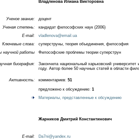
Владленова Илиана Викторовна
Ученое звание:
доцент
Ученая степень:
кандидат философских наук (2006)
E-mail:
vladlenova@email.ua
Ключевые слова:
суперструны, теория объединения, философия
ы научной работы
Философские проблемы теории суперструн
аучная биография:
Закончила национальный харьковский университет 
году. Автор более 50 научных статей в области фи
Активность:
комментариев:
51
предложено к обсуждению:
1
Материалы, представленные к обсуждению
Жарников Дмитрий Константинович
E-mail:
Da7ni@yandex.ru