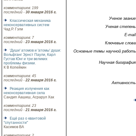
комментариев: 199
последний -
30 января 2016 г.
Ученое звание
Классическая механика
неконсервативных систем
Ученая степень
Чад Р. Гэли
E-mail
комментариев: 7
последний -
23 января 2016 г.
Ключевые слова
'Души' атомов и 'атомы' души:
Основные темы научной работ
Вольфганг Эрнст Паули, Карл
Густав Юнг и три великих
Научная биография
проблемы физики.
К В Копейкин
комментариев: 45
последний -
22 января 2016 г.
Активность
Реакция излучения как
неконсервативная сила
Сандип Аашиш, Асрарул Хак
комментариев: 23
последний -
21 января 2016 г.
Ещё раз о квантовой
"спутанности"
Касимов ВА
комментариев: 2