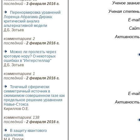
Ученое звание
последний -
3 февраля 2016 г.
Ученая степень
Перенормировка уравнений
Лоренца-Абрагама-Дирака:
E-mail
критический анализ
альтернативной модели
Сайт
Д.Б. Зотьев
Активность
комментариев: 2
последний -
2 февраля 2016 г.
Можно ли пролезть через
кротовую нору? О некоторых
ошибках в "Интерстеллар"
Д.Б. Зотьев
комментариев: 1
последний -
2 февраля 2016 г.
Точечный сферически
симметричный источник в
E-mail
сжимаемом совершенном газе как
предельное решение уравнения
Активность
Навье-Стокса
Кириллов О.Е.
комментариев: 138
последний -
2 февраля 2016 г.
В защиту квантового
идеализма
М.А. Попов