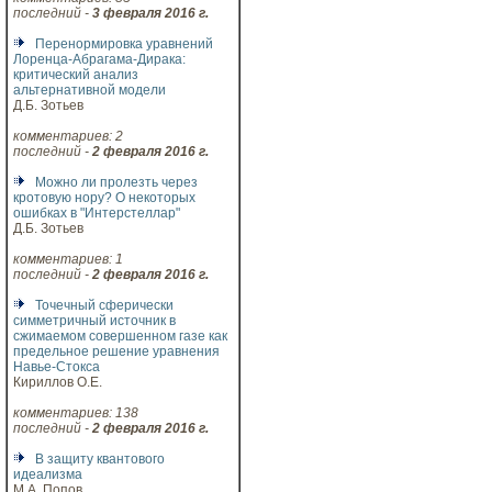
последний -
3 февраля 2016 г.
Перенормировка уравнений
Лоренца-Абрагама-Дирака:
критический анализ
альтернативной модели
Д.Б. Зотьев
комментариев: 2
последний -
2 февраля 2016 г.
Можно ли пролезть через
кротовую нору? О некоторых
ошибках в "Интерстеллар"
Д.Б. Зотьев
комментариев: 1
последний -
2 февраля 2016 г.
Точечный сферически
симметричный источник в
сжимаемом совершенном газе как
предельное решение уравнения
Навье-Стокса
Кириллов О.Е.
комментариев: 138
последний -
2 февраля 2016 г.
В защиту квантового
идеализма
М.А. Попов