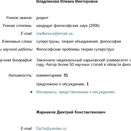
Владленова Илиана Викторовна
Ученое звание:
доцент
Ученая степень:
кандидат философских наук (2006)
E-mail:
vladlenova@email.ua
Ключевые слова:
суперструны, теория объединения, философия
ы научной работы
Философские проблемы теории суперструн
аучная биография:
Закончила национальный харьковский университет 
году. Автор более 50 научных статей в области фи
Активность:
комментариев:
51
предложено к обсуждению:
1
Материалы, представленные к обсуждению
Жарников Дмитрий Константинович
E-mail:
Da7ni@yandex.ru