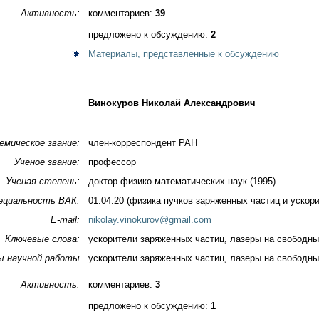
Активность:
комментариев:
39
предложено к обсуждению:
2
Материалы, представленные к обсуждению
Винокуров Николай Александрович
емическое звание:
член-корреспондент РАН
Ученое звание:
профессор
Ученая степень:
доктор физико-математических наук (1995)
ециальность ВАК:
01.04.20 (физика пучков заряженных частиц и ускор
E-mail:
nikolay.vinokurov@gmail.com
Ключевые слова:
ускорители заряженных частиц, лазеры на свободны
ы научной работы
ускорители заряженных частиц, лазеры на свободны
Активность:
комментариев:
3
предложено к обсуждению:
1