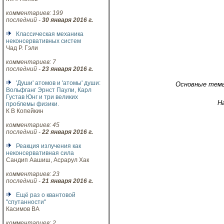
комментариев: 199
последний -
30 января 2016 г.
Классическая механика
неконсервативных систем
Чад Р. Гэли
комментариев: 7
последний -
23 января 2016 г.
'Души' атомов и 'атомы' души:
Основные тем
Вольфганг Эрнст Паули, Карл
Густав Юнг и три великих
Н
проблемы физики.
К В Копейкин
комментариев: 45
последний -
22 января 2016 г.
Реакция излучения как
неконсервативная сила
Сандип Аашиш, Асрарул Хак
комментариев: 23
последний -
21 января 2016 г.
Ещё раз о квантовой
"спутанности"
Касимов ВА
комментариев: 2