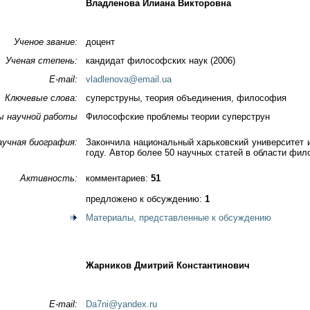
Владленова Илиана Викторовна
Ученое звание:
доцент
Ученая степень:
кандидат философских наук (2006)
E-mail:
vladlenova@email.ua
Ключевые слова:
суперструны, теория объединения, философия
ы научной работы
Философские проблемы теории суперструн
аучная биография:
Закончила национальный харьковский университет 
году. Автор более 50 научных статей в области фи
Активность:
комментариев:
51
предложено к обсуждению:
1
Материалы, представленные к обсуждению
Жарников Дмитрий Константинович
E-mail:
Da7ni@yandex.ru