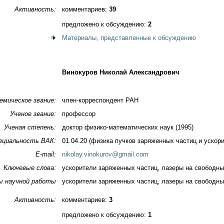
Активность:
комментариев:
39
предложено к обсуждению:
2
Материалы, представленные к обсуждению
Винокуров Николай Александрович
емическое звание:
член-корреспондент РАН
Ученое звание:
профессор
Ученая степень:
доктор физико-математических наук (1995)
ециальность ВАК:
01.04.20 (физика пучков заряженных частиц и ускор
E-mail:
nikolay.vinokurov@gmail.com
Ключевые слова:
ускорители заряженных частиц, лазеры на свободны
ы научной работы
ускорители заряженных частиц, лазеры на свободны
Активность:
комментариев:
3
предложено к обсуждению:
1